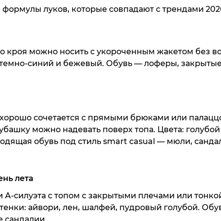
Сабо Fran
 формулы луков, которые совпадают с трендами 2026
33 990 ₸
Куп
 кроя можно носить с укороченным жакетом без во
 темно-синий и бежевый. Обувь —
лоферы
, закрытые
sale
хорошо сочетается с прямыми брюками или палаццо
Дорожная с
Футболка T
убашку можно надевать поверх топа. Цвета: голубой
Gr
одящая обувь под стиль smart casual —
мюли
, санд
32 990 ₸
13 990 ₸
Куп
Куп
нь лета
 А-силуэта с топом с закрытыми плечами или тонк
тенки: айвори, лен, шалфей, пудровый голубой. Об
е сандалии.