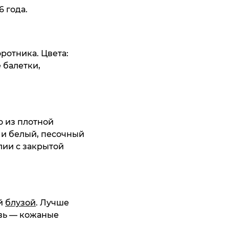
co Manatti
 года.
10 195 ₸
ить
ротника. Цвета:
 балетки,
 из плотной
умка Thomas
homas Graf
 и белый, песочный
af
алии с закрытой
13 195 ₸
4 195 ₸
ить
ить
ой
блузой
. Лучше
увь — кожаные