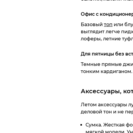
Офис с кондиционе
Базовый
топ
или блу
выглядит легче пид
лоферы, летние
туф
Для пятницы без вс
Темные прямые
дж
тонким кардиганом
Аксессуары, ко
Летом
аксессуары
лу
деловой тон и не пе
Сумка. Жесткая фо
мягкой модели. Ун