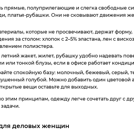
ть прямые, полуприлегающие и слегка свободные си
ди, платья-рубашки. Они не сковывают движения ж
-80%
-70%
-60%
атериалы, которые не просвечивают, держат форму,
NEW
NEW
NEW
ения за столом: хлопок с 2–5% эластана, лен с виск
Дорожная с
Джинсы Th
влением полиэстера.
Gr
 летний жакет, жилет, рубашку удобно надевать пове
32 990 ₸
27 990 ₸
 или тонкой блузы, если в офисе работает кондиц
Куп
Куп
айте спокойную базу: молочный, бежевый, серый, т
лушенный голубой. Можно добавить один цветовой 
ткрытые вещи оставьте для выходных.
по этим принципам, одежду легче сочетать друг с д
 задачи.
 для деловых женщин