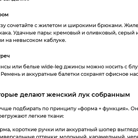
ром
зу сочетайте с жилетом и широкими
брюками
. Жил
жака. Удачные пары: кремовый и оливковый, серый 
Кроссовк
Man
ли
на невысоком каблуке.
35 990 ₸
треч
Куп
инсы
или белые wide-leg джинсы можно носить с блу
.
Ремень
и аккуратные балетки сохранят офисное на
торые делают женский лук собранным
чше подбирать по принципу «форма + функция». О
Дорожная с
регружают легкие ткани:
Gr
32 990 ₸
рма, короткие ручки или аккуратный шопер выглядя
иверсальные оттенки: молочный, карамельный, чер