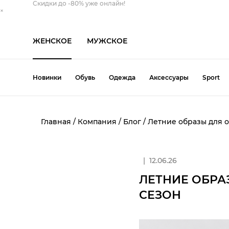
Скидки до -80% уже онлайн!
×
ЖЕНСКОЕ
МУЖСКОЕ
Новинки
Обувь
Одежда
Аксессуары
Sport
Обувь
Одежда
Аксессуары
Главная
/
Компания
/
Блог
/
Летние образы для о
Балетки
Блуза
Берет
Свитер
Сапоги
Шапка
Босоножки
Брюки
Кепка
Свитшот
Слипоны
Шарф
|
12.06.26
Ботинки
Ветровка
Козырек
Толстовка
Тапочки
Шляпа
ЛЕТНИЕ ОБРА
Дутыши
Джинсы
Косметичка
Топ
Туфли
Все категории
СЕЗОН
Кеды
Жилет
Панама
Футболка
Угги
Кроссовки
Кардиган
Перчатки
Юбка
Эспадрильи