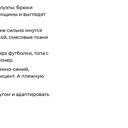
луэты: брюки
енщины и выглядят
 не сильно мнутся
озой, смесовые ткани
умка Thomas
omas Graf
af
рх футболки, топа с
13 195 ₸
11 195 ₸
ионер.
ить
ить
емно-синий,
акцент. А пляжную
ругом и адаптировать