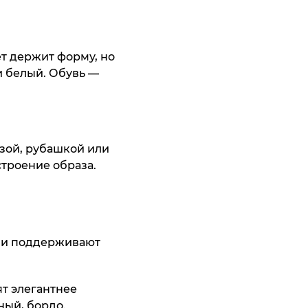
ет держит форму, но
и белый. Обувь —
и Franco
atti
10 795 ₸
ить
зой, рубашкой или
строение образа.
ни поддерживают
умка Thomas
af
13 195 ₸
т элегантнее
ный, бордо.