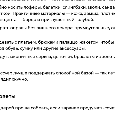
Куп
бно носить лоферы, балетки, слингбэки, мюли, санда
кой. Практичные материалы — кожа, замша, плотны
акцента — бордо и приглушенный голубой.
ать оправы без лишнего декора: прямоугольные, ов
евать с платьем, брюками палаццо, жакетом, чтобы 
д обувь, сумку или другие аксессуары.
ут лаконичные серьги, цепочки, браслеты из золота,
SPORT брю
Кроссовк
Man
Gr
37 990 ₸
45 990 ₸
ссуар лучше поддержать спокойной базой — так лет
ядит скучно.
Куп
Куп
оветы
дероб проще собрать, если заранее продумать соче