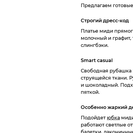
Предлагаем готовые
Строгий дресс-код
Платье
миди прямого
молочный и графит,
слингбэки.
Smart casual
Свободная
рубашка
струящейся ткани. Р
и шоколадный. Подх
пяткой.
Особенно жаркий де
Подойдет
юбка
миди
работают светлые от
балетки
, лаконичны