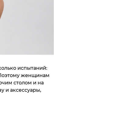
колько испытаний:
. Поэтому женщинам
очим столом и на
зу и аксессуары,