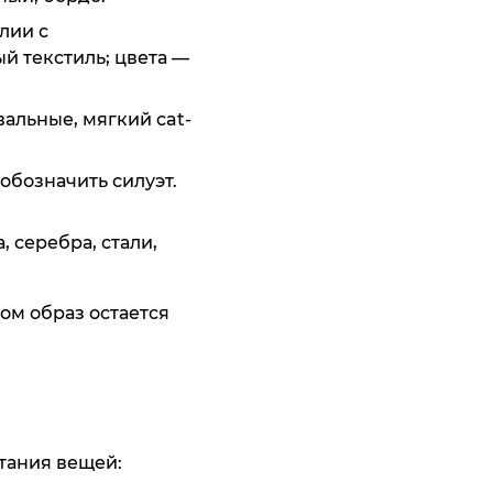
ить
лии с
й текстиль; цвета —
альные, мягкий cat-
обозначить силуэт.
 серебра, стали,
ки Thomas
и Franco
atti
af
11 395 ₸
9 195 ₸
ом образ остается
ить
ить
тания вещей: