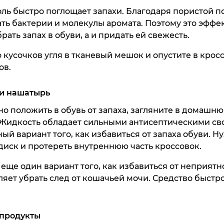
ль быстро поглощает запахи. Благодаря пористой п
ть бактерии и молекулы аромата. Поэтому это эффе
рать запах в обуви, а и придать ей свежесть.
кусочков угля в тканевый мешок и опустите в крос
Кроссовк
Man
ов.
35 990 ₸
 и нашатырь
Куп
о положить в обувь от запаха, загляните в домашню
 Жидкость обладает сильными антисептическими св
ный вариант того, как избавиться от запаха обуви. 
диск и протереть внутреннюю часть кроссовок.
ще один вариант того, как избавиться от неприятно
яет убрать след от кошачьей мочи. Средство быстр
Дорожная с
Gr
32 990 ₸
продукты