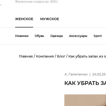
Финальные скидки до -80%!
×
ЖЕНСКОЕ
МУЖСКОЕ
Новинки
Обувь
Одежда
Аксессуары
Sport
Обувь
Одежда
Аксессуары
Главная
/
Компания
/
Блог
/
Как убрать запах из 
Балетки
Блуза
Берет
Свитер
Слипоны
Шапка
Босоножки
Брюки
Кепка
Свитшот
Тапочки
Шарф
А. Галиченко
|
24.02.25
Ботинки
Ветровка
Козырек
Толстовка
Туфли
Шляпа
КАК УБРАТЬ З
Кеды
Джинсы
Косметичка
Топ
Угги
Все категории
Кроссовки
Жилет
Панама
Футболка
Эспадрильи
Лоферы
Кардиган
Перчатки
Юбка
Все категории