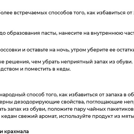
олее встречаемых способов того, как избавиться от з
-80%
-70%
-60%
NEW
NEW
NEW
до образования пасты, нанесите на внутреннюю част
Дорожная с
Джинсы Th
Gr
оссовки и оставьте на ночь, утром уберите ее остатк
32 990 ₸
27 990 ₸
ые решения, чем убрать неприятный запах из обуви
дством и поместить в кеды.
Куп
Куп
ародный способ того, как избавиться от запаха в об
терны дезодорирующие свойства, поглощающие неп
ть запах из обуви, положите пару чайных пакетиков 
 кедам свежий аромат, используйте продукт из мяты
и крахмала