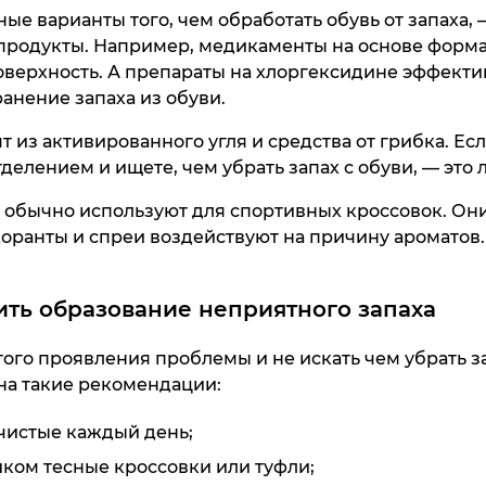
Куп
е варианты того, чем обработать обувь от запаха, 
родукты. Например, медикаменты на основе форм
верхность. А препараты на хлоргексидине эффект
анение запаха из обуви.
ят из активированного угля и средства от грибка. Ес
елением и ищете, чем убрать запах с обуви, — это
обычно используют для спортивных кроссовок. Они
доранты и спреи воздействуют на причину ароматов.
SPORT брю
Кроссовк
Man
Gr
37 990 ₸
45 990 ₸
ить образование неприятного запаха
Куп
Куп
ого проявления проблемы и не искать чем убрать за
на такие рекомендации:
чистые каждый день;
ком тесные кроссовки или туфли;