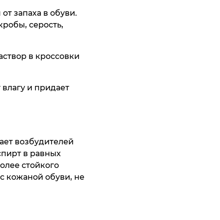
co Manatti
от запаха в обуви.
10 195 ₸
робы, серость,
ить
аствор в кроссовки
 влагу и придает
умка Thomas
homas Graf
af
ает возбудителей
13 195 ₸
4 195 ₸
спирт в равных
олее стойкого
ить
ить
 с кожаной обуви, не