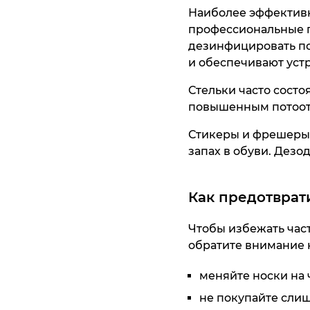
Наиболее эффективны
профессиональные п
дезинфицировать по
и обеспечивают устр
Стельки часто состо
повышенным потоотд
Стикеры и фрешеры 
запах в обуви. Дезо
Как предотврат
Чтобы избежать част
обратите внимание 
меняйте носки на 
не покупайте слиш