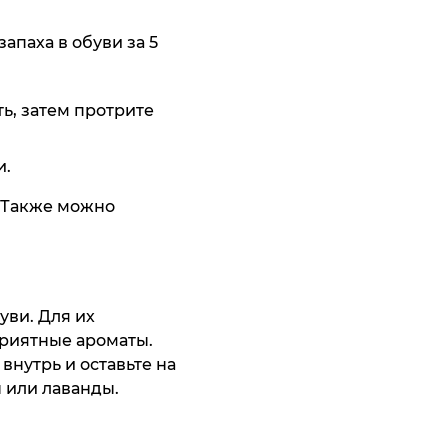
апаха в обуви за 5
ь, затем протрите
умка Thomas
omas Graf
af
и.
13 195 ₸
11 195 ₸
. Также можно
ить
ить
уви. Для их
риятные ароматы.
внутрь и оставьте на
 или лаванды.