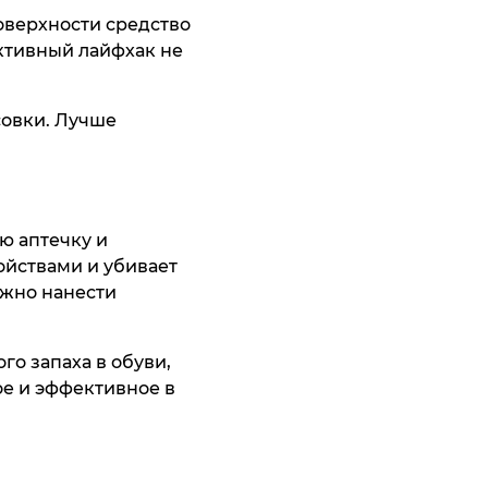
оверхности средство
ктивный лайфхак не
совки. Лучше
и Franco
atti
10 795 ₸
ить
ю аптечку и
ойствами и убивает
Нужно нанести
го запаха в обуви,
ое и эффективное в
умка Thomas
af
13 195 ₸