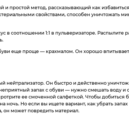
Сабо Fran
 и простой метод, рассказывающий как избавиться 
33 990 ₸
ктериальными свойствами, способен уничтожать мик
Куп
ус в соотношении 1:1 в пульверизаторе. Распылите р
ь.
обуви еще проще — крахмалом. Он хорошо впитывает
sale
Дорожная с
Футболка T
Gr
й нейтрализатор. Он быстро и действенно уничтож
32 990 ₸
13 990 ₸
 неприятный запах с обуви — нужно смешать воду и 
протрите ее смоченной салфеткой. Чтобы добиться б
Куп
Куп
 на ночь. Но если вы ищете вариант, как убрать запах
, он может повредить материал.