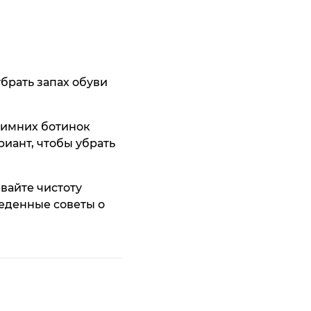
убрать запах обуви
зимних ботинок
риант, чтобы убрать
айте чистоту
веденные советы о