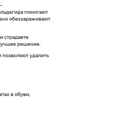
ить
—
альдегида помогают
ивно обеззараживают
ли страдаете
 лучшее решение.
 позволяют удалить
ки Thomas
и Franco
atti
af
11 395 ₸
9 195 ₸
ить
ить
пах в обуви,