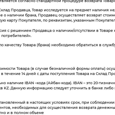
ствляется согласно стандартной процедуре возврата Товар
 Склад Продавца, Товар исследуется на предмет наличия нед
е о наличии брака, Продавец осуществляет возврат стоимо
ую карту Покупателя, по реквизитам, указанным Покупател
сия с решением Продавца о наличии/отсутствии в Товаре н
в потребителей».
 по качеству Товара (брака) необходимо обратиться в сл
стоимости Товара (в случае безналичной формы оплаты) осу
в течение 14 дней с даты поступления Товара на Склад Пр
но наличие IBAN –кода (Айбан-кода). IBAN – это 20-тизнач
укв KZ. Данную информацию следует уточнить в банке либо
становленный в настоящих условиях срок, при соблюдении
ментов, необходимых для осуществления возврата денежны
тно и в полном объеме