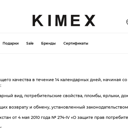
Подарки
Sale
Бренды
Сертификаты
Топ бренды
Топ бренды
Топ бренды
Thomas Graf
Loretta Very
Franco Manatti
жащего качества в течение 14 календарных дней, начиная с
Loretta Very
Thomas Graf
Loretta Very
-70%
-60%
-60%
:
LUSSKIRI
Franco Manatti
Tamaris
NEW
NEW
NEW
оварный вид, потребительские свойства, пломбы, ярлыки, 
Modern New Saga
Pacco Rosso
Alberola
ащих возврату и обмену, установленный законодательством
Paradise
BB Accessories
Marco Tozzi
захстан от 4 мая 2010 года № 274-IV «О защите прав потреби
TY Alyssa
Marco Tozzi
Rieker
;