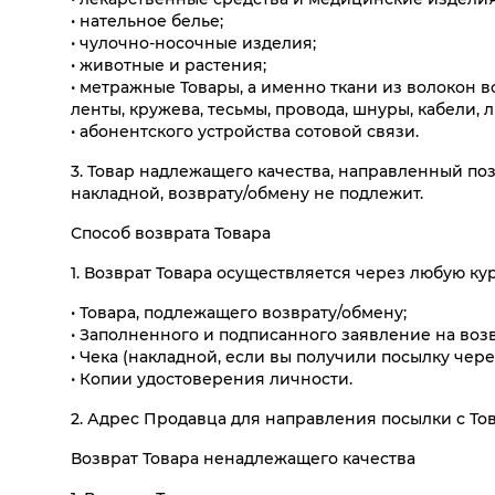
Лоферы
Куртка
Перчатки
Все категории
Все категории
• нательное белье;
• чулочно-носочные изделия;
Мокасины
Лонгслив
Платок
• животные и растения;
Мюли
Платье
Портмоне
• метражные Товары, а именно ткани из волокон 
ленты, кружева, тесьмы, провода, шнуры, кабели, л
Пантолеты
Пуловер
Ремень
• абонентского устройства сотовой связи.
Сандалии
Рубашка
Рюкзак
3. Товар надлежащего качества, направленный по
накладной, возврату/обмену не подлежит.
Способ возврата Товара
1. Возврат Товара осуществляется через любую 
• Товара, подлежащего возврату/обмену;
• Заполненного и подписанного заявление на воз
• Чека (накладной, если вы получили посылку чере
• Копии удостоверения личности.
2. Адрес Продавца для направления посылки с Това
Возврат Товара ненадлежащего качества