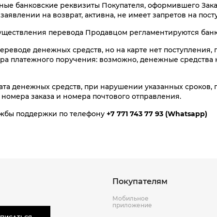
ктные банковские реквизиты Покупателя, оформившего Зака
в заявлении на возврат, активна, не имеет запретов на п
существления перевода Продавцом регламентируются банк
-80%
-70%
-60%
переводе денежных средств, но на карте нет поступления
NEW
NEW
NEW
а платежного поручения: возможно, денежные средства н
Дорожная с
Джинсы Th
Gr
ата денежных средств, при нарушении указанных сроков,
32 990 ₸
27 990 ₸
 номера заказа и номера почтового отправления.
Куп
Куп
лужбы поддержки по телефону
+7 771 743 77 93
(
Whatsapp
)
Покупателям
Мобильное
приложение