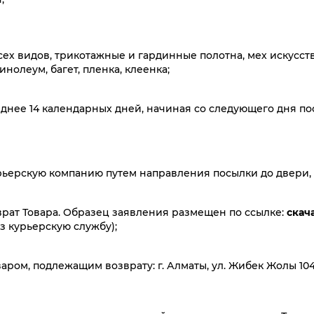
TY Camille
Keddo
Caprice
DF Candice
Tamaris
Bottero
OSLS
Caprice
Keys
всех видов, трикотажные и гардинные полотна, мех искусс
инолеум, багет, пленка, клеенка;
Shark Force
NEOMOOD
Thomas Graf
Evacana
KEDDO COUTURE
Finn Line
зднее 14 календарных дней, начиная со следующего дня по
Все бренды
Все бренды
Все бренды
курьерскую компанию путем направления посылки до двери
врат Товара. Образец заявления размещен по ссылке:
скач
з курьерскую службу);
ром, подлежащим возврату: г. Алматы, ул. Жибек Жолы 104 
-70%
-70%
-60%
NEW
NEW
NEW