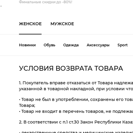
Финальные скидки до -80%!
×
ЖЕНСКОЕ
МУЖСКОЕ
Новинки
Обувь
Одежда
Аксессуары
Sport
Обувь
Одежда
Аксессуары
УСЛОВИЯ ВОЗВРАТА ТОВАРА
Балетки
Блуза
Берет
Свитер
Сапоги
Сумка
1. Покупатель вправе отказаться от Товара надле
Босоножки
Брюки
Кепка
Свитшот
Слипоны
Шапка
указанной в товарной накладной, при условии что
Ботинки
Ветровка
Козырек
Толстовка
Тапочки
Шарф
• Товар не был в употреблении, сохранены его т
Дутыши
Джинсы
Косметичка
Топ
Туфли
Шляпа
Товара;
• Товар не входит в перечень товаров, не подлеж
Кеды
Жилет
Кошелек
Футболка
Угги
Все категории
2. В соответствии с п.1 ст.30 Закон Республики Ка
Кроссовки
Кардиган
Панама
Юбка
Эспадрильи
• лекарственные средства и медицинские изделия