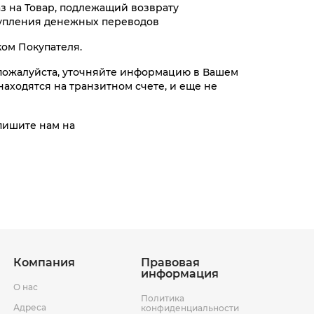
з на Товар, подлежащий возврату
оступления денежных переводов
ом Покупателя.
, пожалуйста, уточняйте информацию в Вашем
аходятся на транзитном счете, и еще не
умка Thomas
omas Graf
af
 пишите нам на
13 195 ₸
11 195 ₸
ить
ить
Компания
Правовая
информация
О нас
Политика
Адреса
конфиденциальности