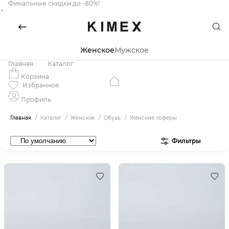
Финальные скидки до -80%!
×
Женское
Мужское
Главная
Каталог
Корзина
Избранное
Профиль
Главная
Каталог
Женское
Обувь
Женские лоферы
Фильтры