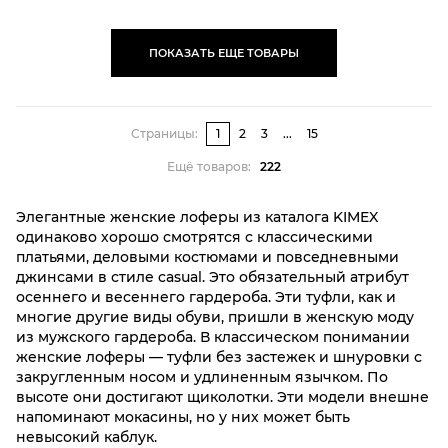
ПОКАЗАТЬ ЕЩЕ ТОВАРЫ
Страницы:
1
2
3
...
15
Ещё товаров:
222
Элегантные женские лоферы из каталога KIMEX
одинаково хорошо смотрятся с классическими
платьями, деловыми костюмами и повседневными
джинсами в стиле casual. Это обязательный атрибут
осеннего и весеннего гардероба. Эти туфли, как и
многие другие виды обуви, пришли в женскую моду
из мужского гардероба. В классическом понимании
женские лоферы — туфли без застежек и шнуровки с
закругленным носом и удлиненным язычком. По
высоте они достигают щиколотки. Эти модели внешне
напоминают мокасины, но у них может быть
невысокий каблук.