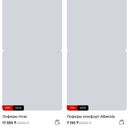
-60%
NEW
-70%
NEW
Лоферы Imac
Лоферы комфорт Alberola
17 595 ₸
7 195 ₸
43990 ₸
23990 ₸