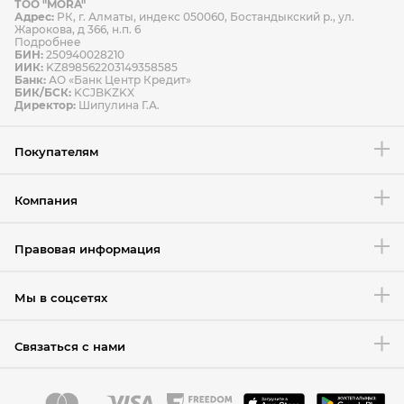
ТОО "MORA"
Адрес:
РК, г. Алматы, индекс 050060, Бостандыкский р., ул.
Жарокова, д 366, н.п. 6
Подробнее
БИН:
250940028210
ИИК:
KZ898562203149358585
Банк:
АО «Банк Центр Кредит»
БИК/БСК:
KCJBKZKX
Директор:
Шипулина Г.А.
Покупателям
Компания
Правовая информация
Мы в соцсетях
Связаться с нами