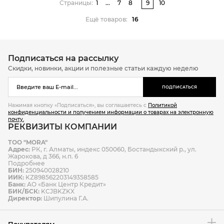
Страницы:
1
...
7
8
9
10
Ещё товаров:
16
Подписаться на рассылку
Скидки, новинки, акции и полезные статьи каждую неделю
ПОДПИСАТЬСЯ
Нажимая кнопку «Подписаться», вы соглашаетесь с
Политикой
конфиденциальности и получением информации о товарах на электронную
почту.
РЕКВИЗИТЫ КОМПАНИИ
ТОО "MORA"
Адрес:
РК, г. Алматы, индекс 050060, Бостандыкский р., ул.
Жарокова, д 366, н.п. 6
Подробнее
БИН:
250940028210
ИИК:
KZ898562203149358585
Банк:
АО «Банк Центр Кредит»
БИК/БСК:
KCJBKZKX
Директор:
Шипулина Г.А.