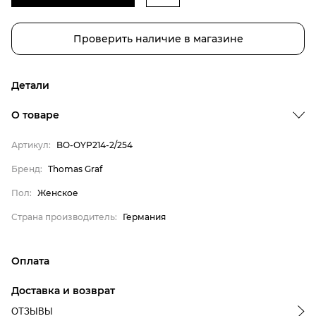
Проверить наличие в магазине
Детали
Бренд
О товаре
Пол
Артикул:
BO-OYP214-2/254
Страна производитель
Thomas Graf
Бренд:
Thomas Graf
Женское
Пол:
Женское
Германия
Страна производитель:
Германия
Оплата
онлайн-оплата банковской картой на сайте Интернет-
Доставка и возврат
магазина
ОТЗЫВЫ