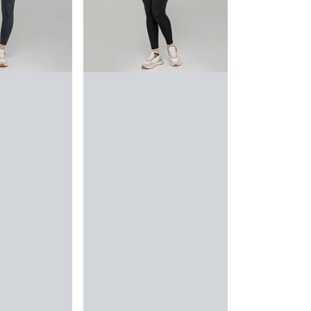
и Franco
atti
10 795 ₸
ить
умка Thomas
af
13 195 ₸