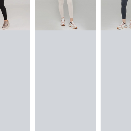
Кроссовк
Man
35 990 ₸
Куп
Дорожная с
Gr
32 990 ₸