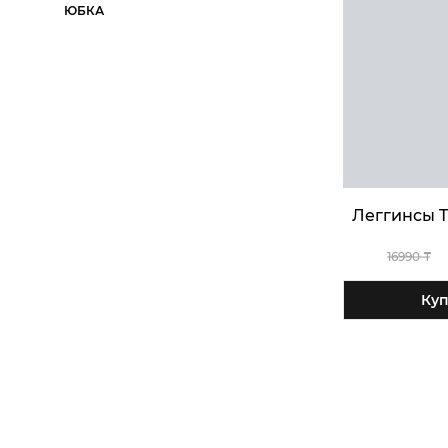
ЮБКА
Леггинсы T
16990 ₸
Куп