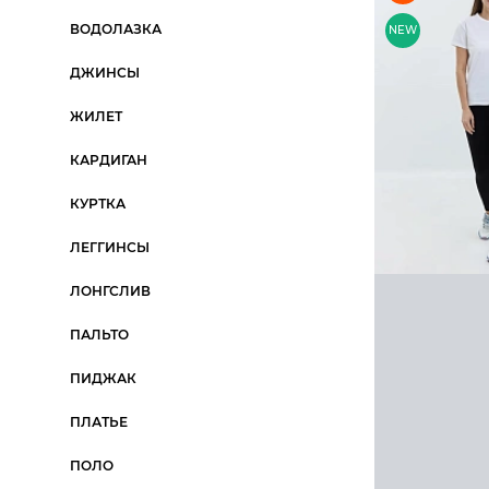
Мокасины
Куртка
Платок
Все категории
ВОДОЛАЗКА
NEW
Мюли
Лонгслив
Портмоне
ДЖИНСЫ
Пантолеты
Платье
Ремень
ЖИЛЕТ
Сандалии
Пуловер
Рюкзак
Сапоги
Рубашка
Сумка
КАРДИГАН
КУРТКА
ЛЕГГИНСЫ
ЛОНГСЛИВ
ПАЛЬТО
ПИДЖАК
ПЛАТЬЕ
ПОЛО