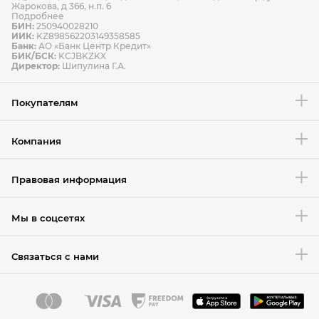
Жарокова, д 366, н.п. 6
Подробнее
БИН:
250940028210
ИИК:
KZ898562203149358585
Банк:
АО «Банк Центр Кредит»
БИК/БСК:
KCJBKZKX
Директор:
Шипулина Г.А.
Покупателям
Компания
Правовая информация
Мы в соцсетях
Связаться с нами