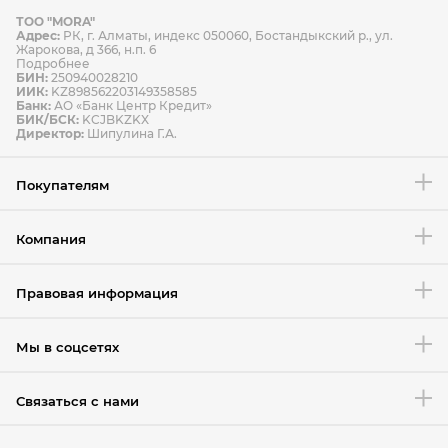
ТОО "MORA"
Способы оплаты
Адрес:
РК, г. Алматы, индекс 050060, Бостандыкский р., ул.
Способы доставки
Жарокова, д 366, н.п. 6
Подробнее
БИН:
250940028210
ИИК:
KZ898562203149358585
Банк:
АО «Банк Центр Кредит»
БИК/БСК:
KCJBKZKX
Условия возврата товара
Директор:
Шипулина Г.А.
Покупателям
Компания
Правовая информация
Мы в соцсетях
Связаться с нами