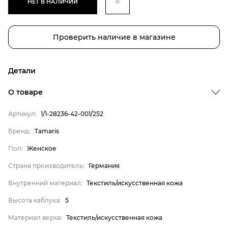
НЕТ В НАЛИЧИИ
Проверить наличие в магазине
Детали
О товаре
Артикул:
1/1-28236-42-001/252
Бренд
Бренд:
Tamaris
Пол
Пол:
Женское
Страна производитель
Страна производитель:
Германия
Внутренний материал
Внутренний материал:
Текстиль/искусственная кожа
Высота каблука
Высота каблука:
5
Материал верха
Tamaris
Материал верха:
Текстиль/искусственная кожа