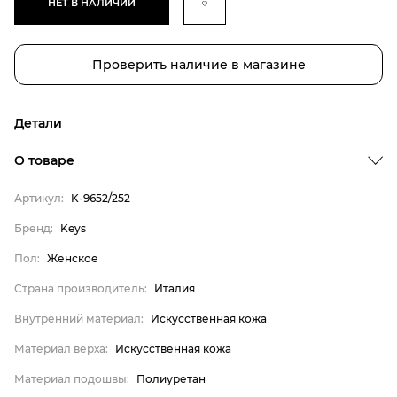
НЕТ В НАЛИЧИИ
Проверить наличие в магазине
Детали
О товаре
Артикул:
K-9652/252
Бренд
Бренд:
Keys
Пол
Пол:
Женское
Страна производитель
Страна производитель:
Италия
Внутренний материал
Внутренний материал:
Искусственная кожа
Материал верха
Материал верха:
Искусственная кожа
Материал подошвы
Материал стельки
Материал подошвы:
Полиуретан
Keys