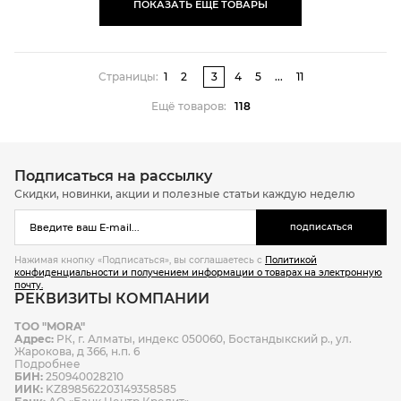
ПОКАЗАТЬ ЕЩЕ ТОВАРЫ
Страницы:
1
2
3
4
5
...
11
Ещё товаров:
118
Подписаться на рассылку
Скидки, новинки, акции и полезные статьи каждую неделю
ПОДПИСАТЬСЯ
Нажимая кнопку «Подписаться», вы соглашаетесь с
Политикой
конфиденциальности и получением информации о товарах на электронную
почту.
РЕКВИЗИТЫ КОМПАНИИ
ТОО "MORA"
Адрес:
РК, г. Алматы, индекс 050060, Бостандыкский р., ул.
Жарокова, д 366, н.п. 6
Подробнее
БИН:
250940028210
ИИК:
KZ898562203149358585