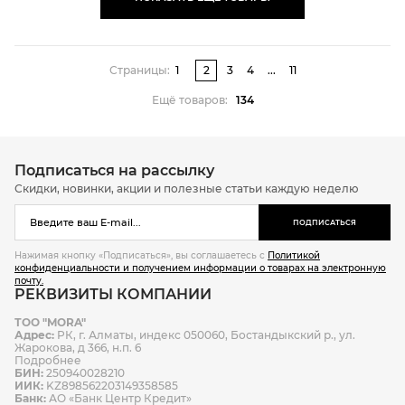
Страницы:
1
2
3
4
...
11
Ещё товаров:
134
Подписаться на рассылку
Скидки, новинки, акции и полезные статьи каждую неделю
ПОДПИСАТЬСЯ
Нажимая кнопку «Подписаться», вы соглашаетесь с
Политикой
конфиденциальности и получением информации о товарах на электронную
почту.
РЕКВИЗИТЫ КОМПАНИИ
ТОО "MORA"
Адрес:
РК, г. Алматы, индекс 050060, Бостандыкский р., ул.
Жарокова, д 366, н.п. 6
Подробнее
БИН:
250940028210
ИИК:
KZ898562203149358585
Банк:
АО «Банк Центр Кредит»