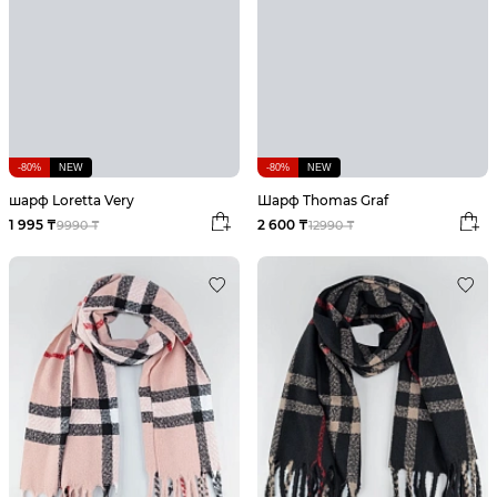
-80%
NEW
-80%
NEW
шарф Loretta Very
Шарф Thomas Graf
1 995 ₸
2 600 ₸
9990 ₸
12990 ₸