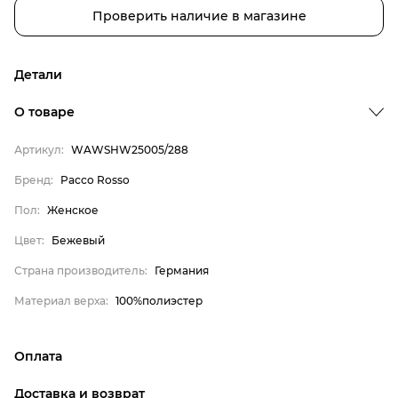
Проверить наличие в магазине
Детали
О товаре
Артикул:
WAWSHW25005/288
Бренд:
Pacco Rosso
Бренд
Пол:
Женское
Пол
Цвет:
Бежевый
Цвет
Страна производитель:
Германия
Страна производитель
Материал верха:
100%полиэстер
Материал верха
Pacco Rosso
Оплата
Женское
онлайн-оплата банковской картой на сайте Интернет-
Бежевый
Доставка и возврат
магазина