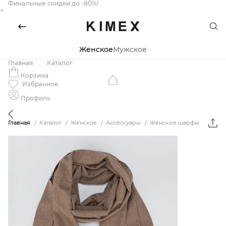
Финальные скидки до -80%!
×
Женское
Мужское
Главная
Каталог
Корзина
Избранное
Профиль
Главная
Каталог
Женское
Аксессуары
Женские шарфы