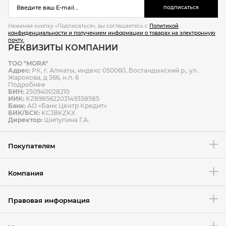
ПОДПИСАТЬСЯ
Нажимая кнопку «Подписаться», вы соглашаетесь с
Политикой
конфиденциальности и получением информации о товарах на электронную
почту.
РЕКВИЗИТЫ КОМПАНИИ
ТОО "MORA"
Адрес:
РК, г. Алматы, индекс 050060, Бостандыкский р., ул.
Жарокова, д 366, н.п. 6
Подробнее
БИН:
250940028210
ИИК:
KZ898562203149358585
Банк:
АО «Банк Центр Кредит»
БИК/БСК:
KCJBKZKX
Директор:
Шипулина Г.А.
Покупателям
Компания
Правовая информация