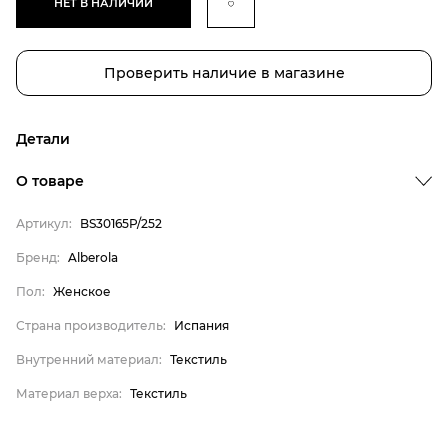
НЕТ В НАЛИЧИИ
Проверить наличие в магазине
Детали
О товаре
Артикул:
BS30165P/252
Бренд
Бренд:
Alberola
Пол
Пол:
Женское
Страна производитель
Страна производитель:
Испания
Внутренний материал
Внутренний материал:
Текстиль
Материал верха
Материал верха:
Текстиль
Alberola
Женское