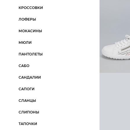
Лоферы
Куртка
Перчатки
Все категории
Все категории
КРОССОВКИ
Мокасины
Лонгслив
Платок
ЛОФЕРЫ
Мюли
Платье
Портмоне
МОКАСИНЫ
Пантолеты
Пуловер
Ремень
Сандалии
Рубашка
Рюкзак
МЮЛИ
ПАНТОЛЕТЫ
САБО
САНДАЛИИ
САПОГИ
СЛАНЦЫ
СЛИПОНЫ
ТАПОЧКИ