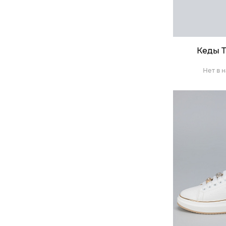
Кеды T
Нет в 