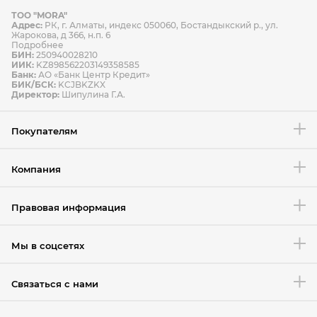
ТОО "MORA"
Способы оплаты
Адрес:
РК, г. Алматы, индекс 050060, Бостандыкский р., ул.
Способы доставки
Жарокова, д 366, н.п. 6
Подробнее
БИН:
250940028210
ИИК:
KZ898562203149358585
Банк:
АО «Банк Центр Кредит»
БИК/БСК:
KCJBKZKX
Условия возврата товара
Директор:
Шипулина Г.А.
Покупателям
Компания
Правовая информация
Мы в соцсетях
Связаться с нами