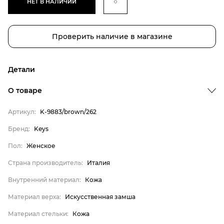
НЕТ В НАЛИЧИИ
Проверить наличие в магазине
Детали
О товаре
Артикул:
K-9883/brown/262
Бренд:
Keys
Бренд
Пол:
Женское
Пол
Страна производитель:
Италия
Страна производитель
Внутренний материал:
Кожа
Внутренний материал
Материал верха
Материал верха:
Искусственная замша
Материал стельки
Материал стельки:
Кожа
Keys