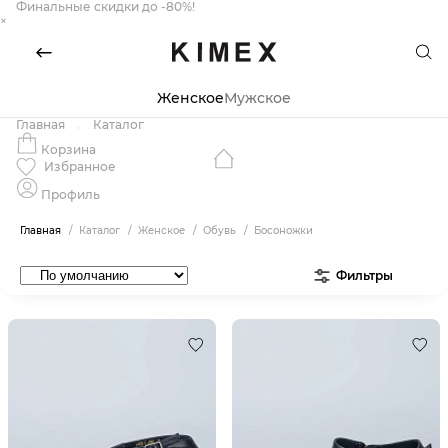
Финальные скидки до -80%!
×
Женское
Мужское
Главная
Каталог
Корзина
Избранное
Профиль
Главная
Каталог
Женское
Обувь
Босоножки
Фильтры