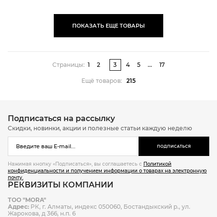
ПОКАЗАТЬ ЕЩЕ ТОВАРЫ
Страницы:
1
2
3
4
5
...
17
Ещё товаров:
215
Подписаться на рассылку
Скидки, новинки, акции и полезные статьи каждую неделю
ПОДПИСАТЬСЯ
Нажимая кнопку «Подписаться», вы соглашаетесь с
Политикой
конфиденциальности и получением информации о товарах на электронную
почту.
РЕКВИЗИТЫ КОМПАНИИ
ТОО "MORA"
Адрес:
РК, г. Алматы, индекс 050060, Бостандыкский р., ул.
Жарокова, д 366, н.п. 6