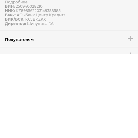
Подробнее
БИН:
250940028210
ИИК:
KZ898562203149358585
Банк:
АО «Банк Центр Кредит»
БИК/БСК:
KCJBKZKX
Директор:
Шипулина Г.А.
Покупателям
Компания
Правовая информация
Мы в соцсетях
Связаться с нами