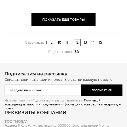
ПОКАЗАТЬ ЕЩЕ ТОВАРЫ
Страницы:
1
...
10
11
12
13
14
15
Ещё товаров:
38
Подписаться на рассылку
Скидки, новинки, акции и полезные статьи каждую неделю
ПОДПИСАТЬСЯ
Нажимая кнопку «Подписаться», вы соглашаетесь с
Политикой
конфиденциальности и получением информации о товарах на электронную
почту.
РЕКВИЗИТЫ КОМПАНИИ
ТОО "MORA"
Адрес:
РК, г. Алматы, индекс 050060, Бостандыкский р., ул.