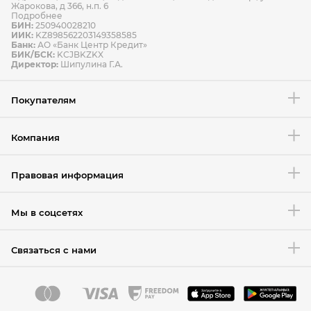
Жарокова, д 366, н.п. 6
Подробнее
БИН:
250940028210
ИИК:
KZ898562203149358585
Банк:
АО «Банк Центр Кредит»
БИК/БСК:
KCJBKZKX
Директор:
Шипулина Г.А.
Покупателям
Компания
Правовая информация
Мы в соцсетях
Связаться с нами