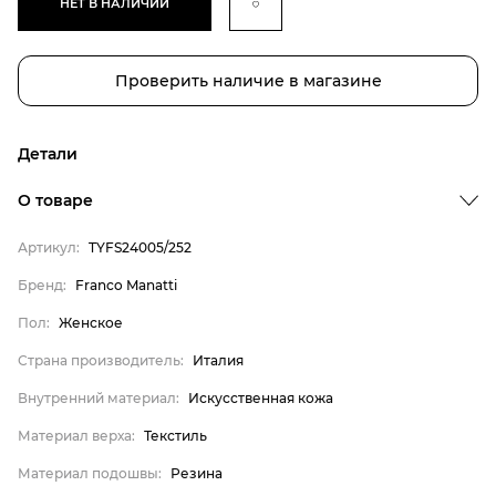
НЕТ В НАЛИЧИИ
Проверить наличие в магазине
Детали
О товаре
Артикул:
TYFS24005/252
Бренд:
Franco Manatti
Бренд
Пол:
Женское
Пол
Страна производитель:
Италия
Страна производитель
Внутренний материал:
Искусственная кожа
Внутренний материал
Материал верха
Материал верха:
Текстиль
Материал подошвы
Материал подошвы:
Резина
Franco Manatti