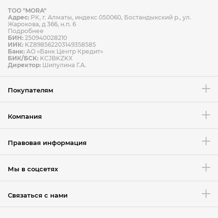
ТОО "MORA"
Способы оплаты
Адрес:
РК, г. Алматы, индекс 050060, Бостандыкский р., ул.
Способы доставки
Жарокова, д 366, н.п. 6
Подробнее
БИН:
250940028210
ИИК:
KZ898562203149358585
Банк:
АО «Банк Центр Кредит»
БИК/БСК:
KCJBKZKX
Условия возврата товара
Директор:
Шипулина Г.А.
Покупателям
Компания
Правовая информация
Мы в соцсетях
Связаться с нами