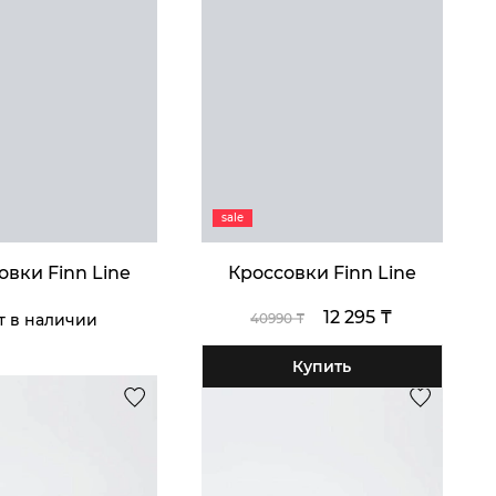
и Franco
atti
10 795 ₸
ить
sale
овки Finn Line
Кроссовки Finn Line
12 295 ₸
т в наличии
40990 ₸
Купить
умка Thomas
af
13 195 ₸