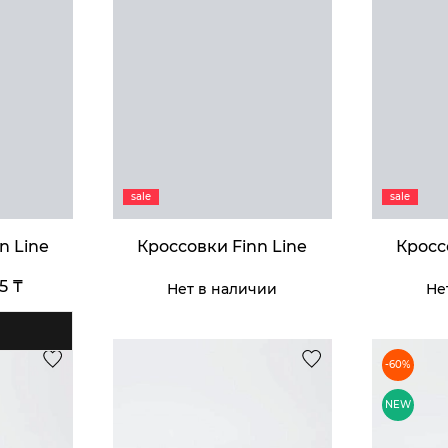
Кроссовк
Man
35 990 ₸
Куп
sale
sale
n Line
Кроссовки Finn Line
Кросс
95 ₸
Нет в наличии
Не
-60%
Дорожная с
Gr
NEW
32 990 ₸