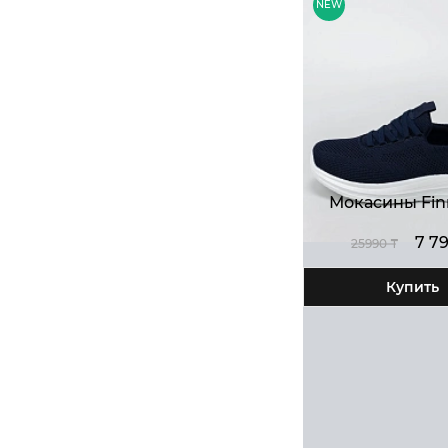
NEW
sale
Мокасины Fin
7 7
25990 ₸
Купить