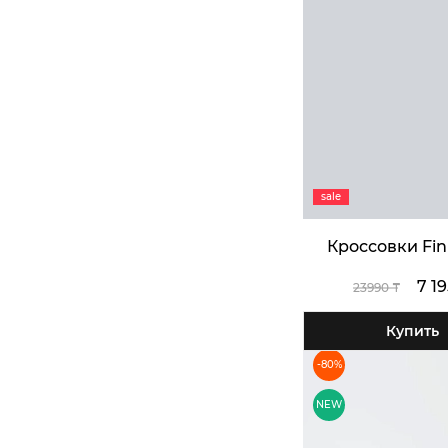
sale
Кроссовки Fin
7 1
23990 ₸
Купить
-80%
NEW