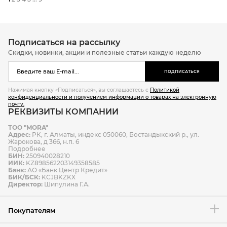
Подписаться на рассылку
Скидки, новинки, акции и полезные статьи каждую неделю
ПОДПИСАТЬСЯ
Нажимая кнопку «Подписаться», вы соглашаетесь с
Политикой
конфиденциальности и получением информации о товарах на электронную
почту.
РЕКВИЗИТЫ КОМПАНИИ
ТОО "MORA"
Адрес:
РК, г. Алматы, индекс 050060, Бостандыкский р., ул.
Жарокова, д 366, н.п. 6
Подробнее
БИН:
250940028210
ИИК:
KZ898562203149358585
Банк:
АО «Банк Центр Кредит»
БИК/БСК:
KCJBKZKX
Директор:
Шипулина Г.А.
Покупателям