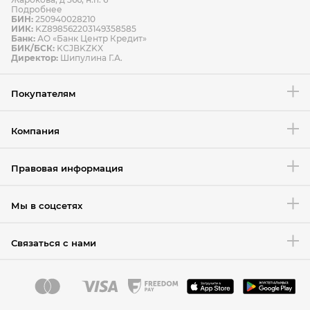
Подробнее
БИН:
250940028210
ИИК:
KZ898562203149358585
Банк:
АО «Банк Центр Кредит»
БИК/БСК:
KCJBKZKX
Условия возврата товара
Директор:
Шипулина Г.А.
Покупателям
Компания
Правовая информация
Мы в соцсетях
Связаться с нами