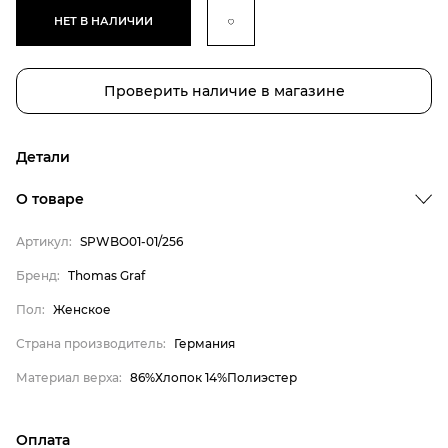
НЕТ В НАЛИЧИИ
Проверить наличие в магазине
Детали
Бренд
О товаре
Пол
Артикул:
SPWBO01-01/256
Страна производитель
Бренд:
Thomas Graf
Материал верха
Thomas Graf
Пол:
Женское
Женское
Страна производитель:
Германия
Германия
Материал верха:
86%Хлопок 14%Полиэстер
86%Хлопок 14%Полиэстер
Оплата