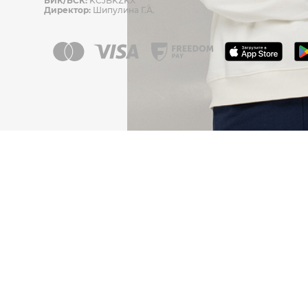
БИК/БСК:
KCJBKZKX
Директор:
Шипулина Г.А.