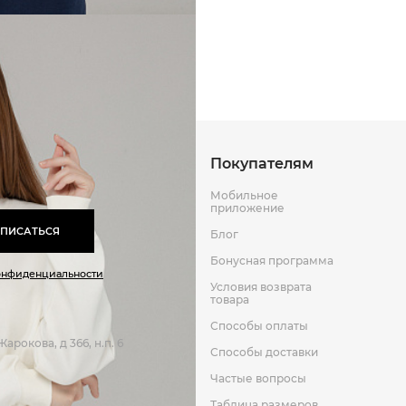
Способы оплаты
Способы до
Оставить отзыв
к
Покупателям
Мобильное
приложение
ПИСАТЬСЯ
Блог
Бонусная программа
онфиденциальности
Условия возврата
товара
Способы оплаты
арокова, д 366, н.п. 6
Способы доставки
Частые вопросы
Таблица размеров