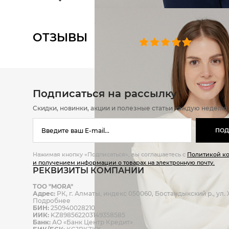
ОТЗЫВЫ
0 челове
Подписаться на рассылку
Скидки, новинки, акции и полезные статьи каждую неделю
ПОД
Нажимая кнопку «Подписаться», вы соглашаетесь с
Политикой к
и получением информации о товарах на электронную почту.
РЕКВИЗИТЫ КОМПАНИИ
ТОО "MORA"
Адрес:
РК, г. Алматы, индекс 050060, Бостандыкский р., ул. Ж
Подробнее
БИН:
250940028210
ИИК:
KZ898562203149358585
Банк:
АО «Банк Центр Кредит»