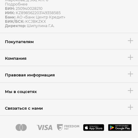
Подробнее
БИН:
250940028210
ИИК:
KZ898562203149358585
Банк:
АО «Банк Центр Кредит»
БИК/БСК:
KCJBKZKX
Условия возврата товара
Директор:
Шипулина Г.А.
Покупателям
Компания
Правовая информация
Мы в соцсетях
Связаться с нами