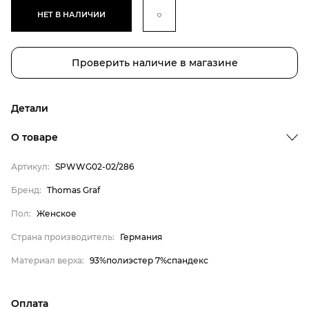
НЕТ В НАЛИЧИИ
Проверить наличие в магазине
Детали
Бренд
О товаре
Пол
Артикул:
SPWWG02-02/286
Страна производитель
Бренд:
Thomas Graf
Материал верха
Thomas Graf
Пол:
Женское
Женское
Страна производитель:
Германия
Германия
Материал верха:
93%полиэстер 7%спандекс
93%полиэстер 7%спандекс
Оплата