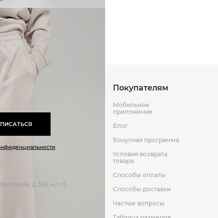
Способы оплаты
Способы до
Оставить отзыв
к
Покупателям
Мобильное
приложение
ПИСАТЬСЯ
Блог
Бонусная программа
онфиденциальности
Условия возврата
товара
Способы оплаты
арокова, д 366, н.п. 6
Способы доставки
Частые вопросы
Таблица размеров