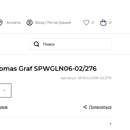
Алматы
Вход
/
Регистрация
0
0
omas Graf SPWGLN06-02/276
Артикул: SPWGLN06-02/276
зине
Поделиться