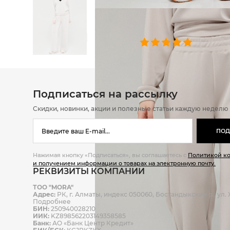
ОТЗЫВЫ
0 челове
Подписаться на рассылку
Скидки, новинки, акции и полезные статьи каждую неделю
ПОД
Нажимая кнопку «Подписаться», вы соглашаетесь с
Политикой к
и получением информации о товарах на электронную почту.
РЕКВИЗИТЫ КОМПАНИИ
ТОО "MORA"
Адрес:
РК, г. Алматы, индекс 050060, Бостандыкский р., ул. Ж
Подробнее
БИН:
250940028210
ИИК:
KZ898562203149358585
Банк:
АО «Банк Центр Кредит»