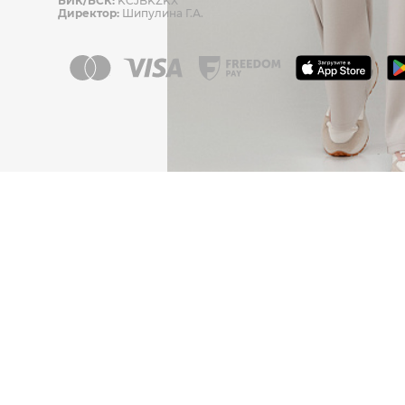
БИК/БСК:
KCJBKZKX
Директор:
Шипулина Г.А.