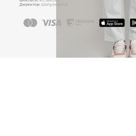
БИК/БСК:
KCJBKZKX
Директор:
Шипулина Г.А.