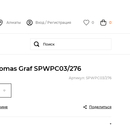
Алматы
Вход
/
Регистрация
0
0
omas Graf SPWPC03/276
Артикул: SPWPC03/276
зине
Поделиться