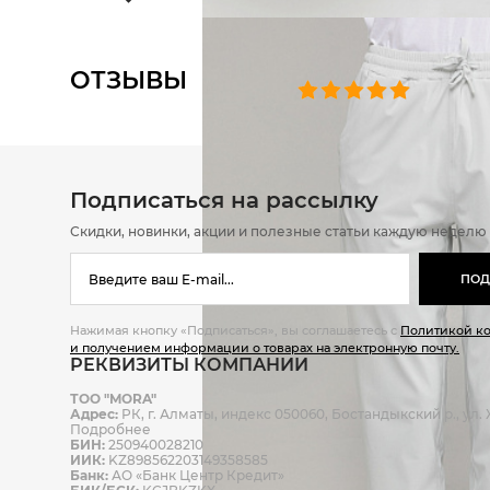
ОТЗЫВЫ
0 челове
Подписаться на рассылку
Скидки, новинки, акции и полезные статьи каждую неделю
ПОД
Нажимая кнопку «Подписаться», вы соглашаетесь с
Политикой к
и получением информации о товарах на электронную почту.
РЕКВИЗИТЫ КОМПАНИИ
ТОО "MORA"
Адрес:
РК, г. Алматы, индекс 050060, Бостандыкский р., ул. Ж
Подробнее
БИН:
250940028210
ИИК:
KZ898562203149358585
Банк:
АО «Банк Центр Кредит»