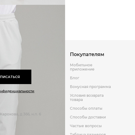
Способы оплаты
Способы до
Оставить отзыв
к
Покупателям
Мобильное
приложение
ПИСАТЬСЯ
Блог
Бонусная программа
онфиденциальности
Условия возврата
товара
Способы оплаты
арокова, д 366, н.п. 6
Способы доставки
Частые вопросы
Таблица размеров