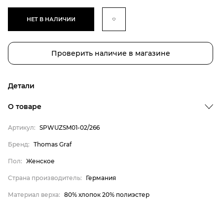
НЕТ В НАЛИЧИИ
Проверить наличие в магазине
Детали
О товаре
Артикул:
SPWUZSM01-02/266
Бренд
Бренд:
Thomas Graf
Пол
Пол:
Женское
Страна производитель
Страна производитель:
Германия
Материал верха
Материал верха:
80% хлопок 20% полиэстер
Thomas Graf
Женское