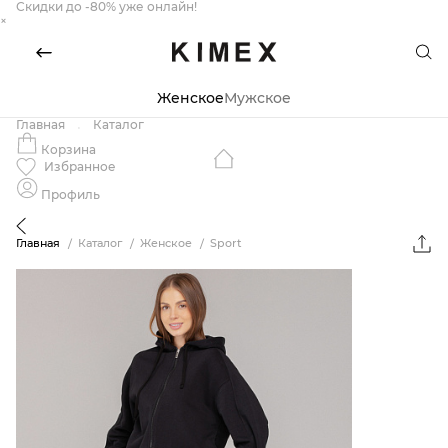
Скидки до -80% уже онлайн!
×
Женское
Мужское
Главная
Каталог
Корзина
Избранное
Профиль
Главная
Каталог
Женское
Sport