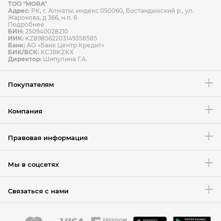
ТОО "MORA"
Способы оплаты
Адрес:
РК, г. Алматы, индекс 050060, Бостандыкский р., ул.
Способы доставки
Жарокова, д 366, н.п. 6
Подробнее
БИН:
250940028210
ИИК:
KZ898562203149358585
Банк:
АО «Банк Центр Кредит»
БИК/БСК:
KCJBKZKX
Условия возврата товара
Директор:
Шипулина Г.А.
Покупателям
Компания
Правовая информация
Мы в соцсетях
Связаться с нами