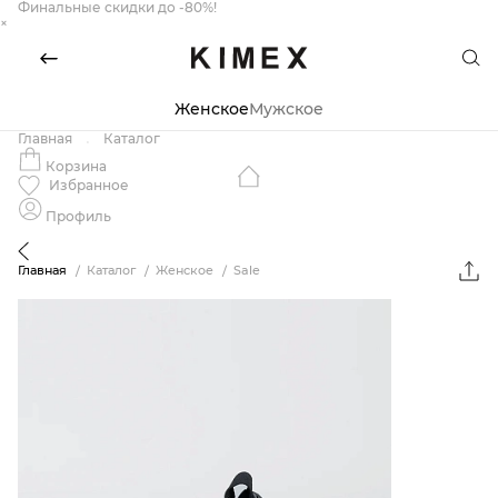
Финальные скидки до -80%!
×
Женское
Мужское
Главная
Каталог
Корзина
Избранное
Профиль
Главная
Каталог
Женское
Sale