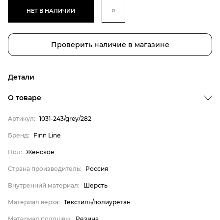
НЕТ В НАЛИЧИИ
Проверить наличие в магазине
Детали
Бренд
О товаре
Пол
Артикул:
1031-243/grey/282
Страна производитель
Бренд:
Finn Line
Внутренний материал
Пол:
Женское
Материал верха
Материал подошвы
Страна производитель:
Россия
Материал стельки
Внутренний материал:
Шерсть
Finn Line
Материал верха:
Текстиль/полиуретан
Женское
Материал подошвы:
Резина