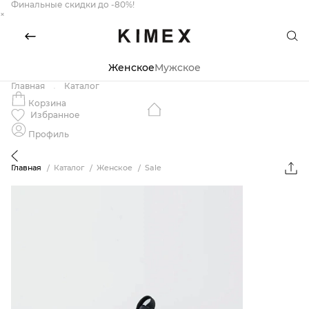
Финальные скидки до -80%!
×
Женское
Мужское
Главная
Каталог
Корзина
Избранное
Профиль
Главная
Каталог
Женское
Sale