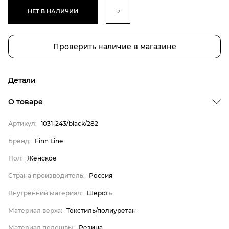
НЕТ В НАЛИЧИИ
Проверить наличие в магазине
Детали
Бренд
О товаре
Пол
Артикул:
1031-243/black/282
Страна производитель
Бренд:
Finn Line
Внутренний материал
Пол:
Женское
Материал верха
Материал подошвы
Страна производитель:
Россия
Материал стельки
Внутренний материал:
Шерсть
Finn Line
Материал верха:
Текстиль/полиуретан
Женское
Материал подошвы:
Резина