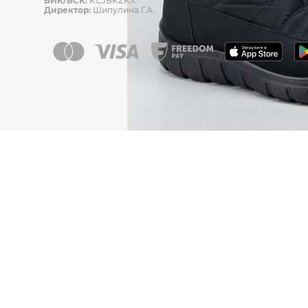
БИК/БСК:
KCJBKZKX
Директор:
Шипулина Г.А.