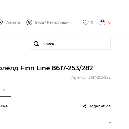
Алматы
Вход
/
Регистрация
0
0
елд Finn Line 8617-253/282
Артикул: 8617-253/282
зине
Поделиться