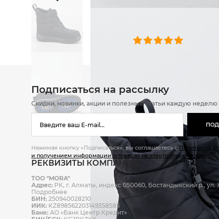
ОТЗЫВЫ
0 челове
Подписаться на рассылку
Скидки, новинки, акции и полезные статьи каждую неделю
ПОД
Нажимая кнопку «Подписаться», вы соглашаетесь с
Политикой к
и получением информации о товарах на электронную почту.
РЕКВИЗИТЫ КОМПАНИИ
ТОО "MORA"
Адрес:
РК, г. Алматы, индекс 050060, Бостандыкский р., ул. Ж
Подробнее
БИН:
250940028210
ИИК:
KZ898562203149358585
Банк:
АО «Банк Центр Кредит»