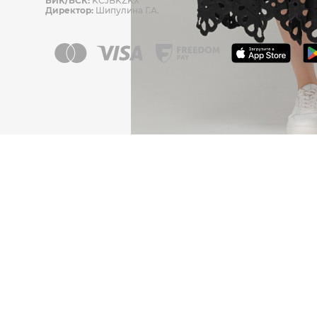
БИК/БСК:
KCJBKZKX
Директор:
Шипулина Г.А.