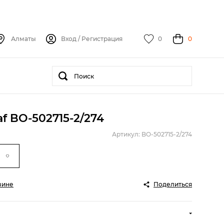
Алматы
Вход
/
Регистрация
0
0
f BO-502715-2/274
Артикул: BO-502715-2/274
зине
Поделиться