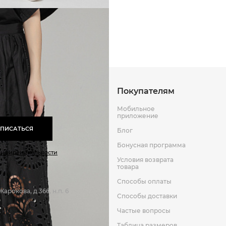
Способы оплаты
Способы до
Оставить отзыв
к
Покупателям
Мобильное
приложение
ПИСАТЬСЯ
Блог
Бонусная программа
онфиденциальности
Условия возврата
товара
Способы оплаты
арокова, д 366, н.п. 6
Способы доставки
Частые вопросы
Таблица размеров