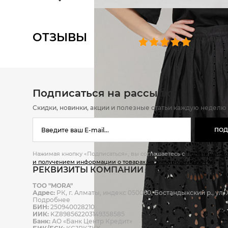
ОТЗЫВЫ
0 челове
Подписаться на рассылку
Скидки, новинки, акции и полезные статьи каждую неделю
ПОД
Нажимая кнопку «Подписаться», вы соглашаетесь с
Политикой к
и получением информации о товарах на электронную почту.
РЕКВИЗИТЫ КОМПАНИИ
ТОО "MORA"
Адрес:
РК, г. Алматы, индекс 050060, Бостандыкский р., ул. Ж
Подробнее
БИН:
250940028210
ИИК:
KZ898562203149358585
Банк:
АО «Банк Центр Кредит»