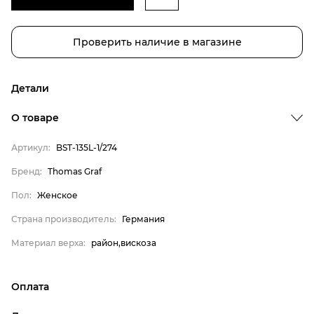
Проверить наличие в магазине
Детали
О товаре
Артикул:
BST-135L-1/274
Бренд:
Thomas Graf
Бренд
Пол:
Женское
Пол
Страна производитель:
Германия
Страна производитель
Материал верха:
район,вискоза
Материал верха
Thomas Graf
Оплата
Женское
онлайн-оплата банковской картой на сайте Интернет-
Германия