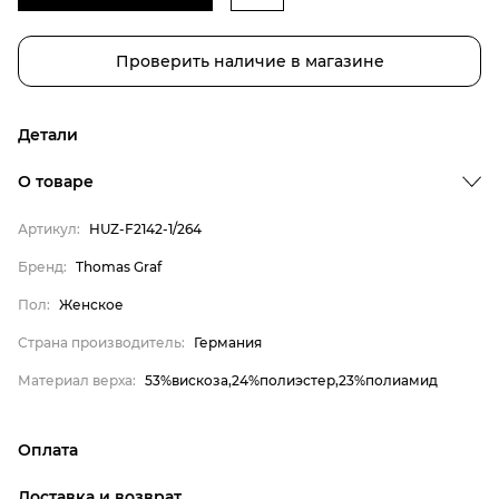
Проверить наличие в магазине
Детали
О товаре
Артикул:
HUZ-F2142-1/264
Бренд
Бренд:
Thomas Graf
Пол
Пол:
Женское
Страна производитель
Страна производитель:
Германия
Материал верха
Материал верха:
53%вискоза,24%полиэстер,23%полиамид
Thomas Graf
Женское
Оплата
Германия
онлайн-оплата банковской картой на сайте Интернет-
53%вискоза,24%полиэстер,23%полиамид
Доставка и возврат