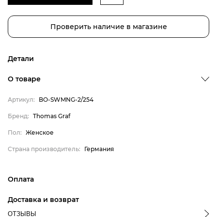
Проверить наличие в магазине
Детали
Бренд
О товаре
Пол
Артикул:
BO-SWMNG-2/254
Страна производитель
Thomas Graf
Бренд:
Thomas Graf
Женское
Пол:
Женское
Германия
Страна производитель:
Германия
Оплата
онлайн-оплата банковской картой на сайте Интернет-
Доставка и возврат
магазина
ОТЗЫВЫ