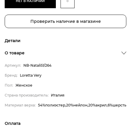
НЕТ В НАЛИЧИИ
Проверить наличие в магазине
Детали
О товаре
Артикул:
NB-NataliS1/264
Бренд
Бренд:
Loretta Very
Пол
Пол:
Женское
Страна производитель
Страна производитель:
Италия
Материал верха
Материал верха:
54%полиэстер,20%нейлон,20%акрил,6%шерсть
Loretta Very
Женское
Оплата
Италия