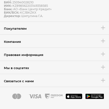
БИН:
250940028210
ИИК:
KZ898562203149358585
Банк:
АО «Банк Центр Кредит»
БИК/БСК:
KCJBKZKX
Условия возврата товара
Директор:
Шипулина Г.А.
Покупателям
Компания
Правовая информация
Мы в соцсетях
Связаться с нами