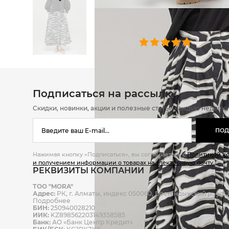
ОТЗЫВЫ
0 челове
Подписаться на рассылку
Скидки, новинки, акции и полезные статьи каждую неделю
ПОД
Нажимая кнопку «Подписаться», вы соглашаетесь с
Политикой к
и получением информации о товарах на электронную почту.
РЕКВИЗИТЫ КОМПАНИИ
ТОО "MORA"
Адрес:
РК, г. Алматы, индекс 050060, Бостандыкский р., ул. Ж
Подробнее
БИН:
250940028210
ИИК:
KZ898562203149358585
Банк:
АО «Банк Центр Кредит»