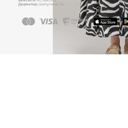
БИК/БСК:
KCJBKZKX
Директор:
Шипулина Г.А.