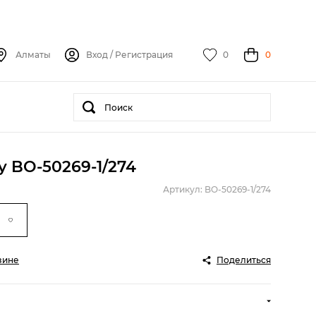
Алматы
Вход
/
Регистрация
0
0
y BO-50269-1/274
Артикул: BO-50269-1/274
зине
Поделиться