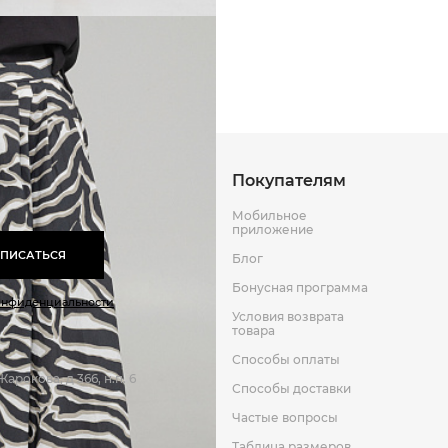
Способы оплаты
Способы до
Оставить отзыв
к
Покупателям
Мобильное
приложение
ПИСАТЬСЯ
Блог
Бонусная программа
онфиденциальности
Условия возврата
товара
Способы оплаты
арокова, д 366, н.п. 6
Способы доставки
Частые вопросы
Таблица размеров