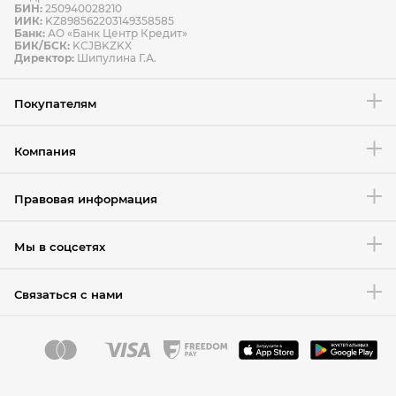
БИН:
250940028210
ИИК:
KZ898562203149358585
Банк:
АО «Банк Центр Кредит»
БИК/БСК:
KCJBKZKX
Условия возврата товара
Директор:
Шипулина Г.А.
Покупателям
Компания
Правовая информация
Мы в соцсетях
Связаться с нами