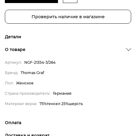
Проверить наличие в магазине
Детали
Бренд
О товаре
Пол
Артикул:
NGF-21354-3/264
Страна производитель
Бренд:
Thomas Graf
Материал верха
Thomas Graf
Пол:
Женское
Женское
Страна производитель:
Германия
Германия
Материал верха:
75%тенсел 25%шерсть
75%тенсел 25%шерсть
Оплата
онлайн-оплата банковской картой на сайте Интернет-
Доставка и возврат