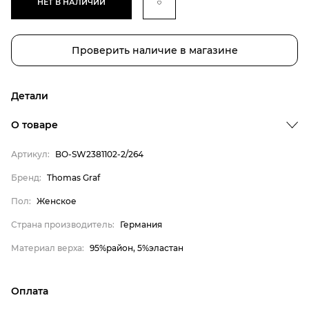
НЕТ В НАЛИЧИИ
Проверить наличие в магазине
Детали
О товаре
Артикул:
BO-SW2381102-2/264
Бренд:
Thomas Graf
Бренд
Пол:
Женское
Пол
Страна производитель:
Германия
Страна производитель
Материал верха:
95%район, 5%эластан
Материал верха
Thomas Graf
Женское
Оплата
Германия