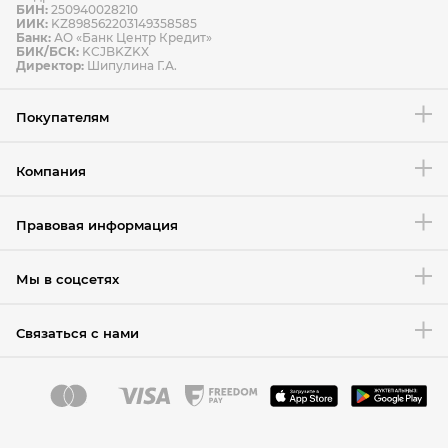
БИН:
250940028210
ИИК:
KZ898562203149358585
Банк:
АО «Банк Центр Кредит»
БИК/БСК:
KCJBKZKX
Условия возврата товара
Директор:
Шипулина Г.А.
Покупателям
Компания
Правовая информация
Мы в соцсетях
Связаться с нами