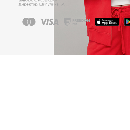
БИК/БСК:
KCJBKZKX
Директор:
Шипулина Г.А.