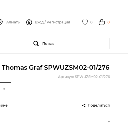
Алматы
Вход
/
Регистрация
0
0
 Thomas Graf SPWUZSM02-01/276
Артикул: SPWUZSM02-01/276
зине
Поделиться