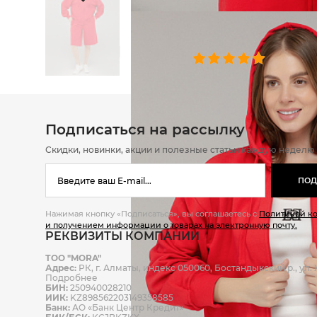
ОТЗЫВЫ
0 челове
Подписаться на рассылку
Скидки, новинки, акции и полезные статьи каждую неделю
ПОД
Нажимая кнопку «Подписаться», вы соглашаетесь с
Политикой к
и получением информации о товарах на электронную почту.
РЕКВИЗИТЫ КОМПАНИИ
ТОО "MORA"
Адрес:
РК, г. Алматы, индекс 050060, Бостандыкский р., ул. Ж
Подробнее
БИН:
250940028210
ИИК:
KZ898562203149358585
Банк:
АО «Банк Центр Кредит»