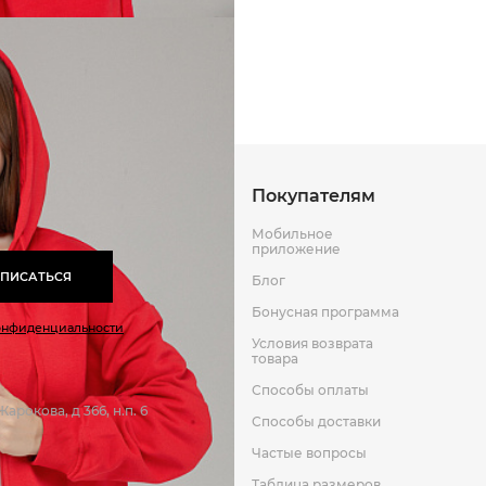
Способы оплаты
Способы до
Оставить отзыв
к
Покупателям
Мобильное
приложение
ПИСАТЬСЯ
Блог
Бонусная программа
онфиденциальности
Условия возврата
товара
Способы оплаты
арокова, д 366, н.п. 6
Способы доставки
Частые вопросы
Таблица размеров