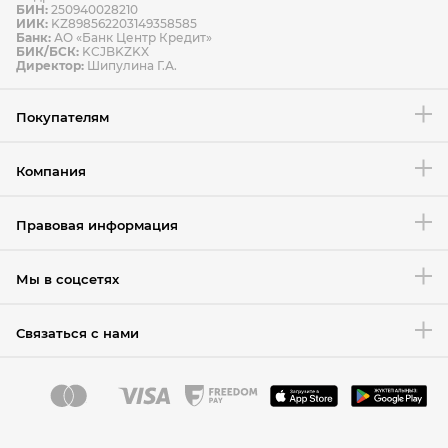
БИН:
250940028210
ИИК:
KZ898562203149358585
Банк:
АО «Банк Центр Кредит»
БИК/БСК:
KCJBKZKX
Условия возврата товара
Директор:
Шипулина Г.А.
Покупателям
Компания
Правовая информация
Мы в соцсетях
Связаться с нами