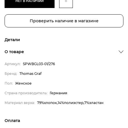
НЕТ В НАЛИЧИИ
Проверить наличие в магазине
Детали
О товаре
Артикул:
SPWBGL03-01/276
Бренд
Бренд:
Thomas Graf
Пол
Пол:
Женское
Страна производитель
Страна производитель:
Германия
Материал верха
Материал верха:
79%хлопок,14%полиэстер,7%эластан
Thomas Graf
Женское
Оплата
Германия