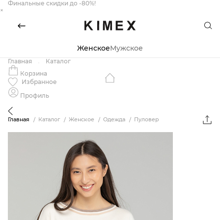
Финальные скидки до -80%!
×
Женское
Мужское
Главная
Каталог
Корзина
Избранное
Профиль
Главная
Каталог
Женское
Одежда
Пуловер