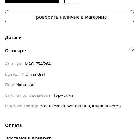
Проверить наличие в магазине
Детали
О товаре
Артикул:
MAO-734/264
Бренд:
Thomas Graf
Бренд
Пол:
Женское
Пол
Страна производитель:
Германия
Страна производитель
Материал верха:
58% вискоза, 32% нейлон, 10% полиэстер
Материал верха
Thomas Graf
Женское
Оплата
Германия
онлайн-оплата банковской картой на сайте Интернет-
Доставка и возврат