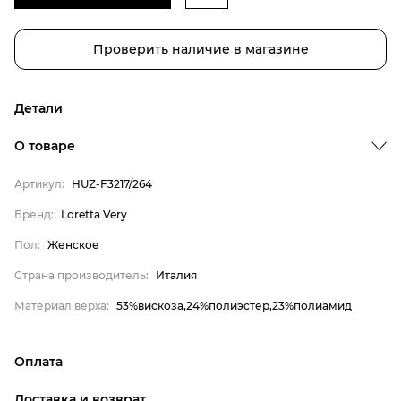
Проверить наличие в магазине
Детали
О товаре
Артикул:
HUZ-F3217/264
Бренд:
Loretta Very
Бренд
Пол:
Женское
Пол
Страна производитель:
Италия
Страна производитель
Материал верха:
53%вискоза,24%полиэстер,23%полиамид
Материал верха
Loretta Very
Женское
Оплата
Италия
онлайн-оплата банковской картой на сайте Интернет-
Доставка и возврат