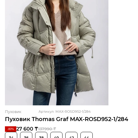
Пуховик
Артикул: MAX-ROSD952-1/284
Пуховик Thomas Graf MAX-ROSD952-1/284
27 600 ₸
137990 ₸
-80%
34
36
38
40
42
44