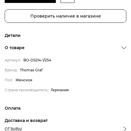
Проверить наличие в магазине
Детали
Бренд
О товаре
Пол
Артикул:
BO-DS214-1/254
Страна производитель
Thomas Graf
Бренд:
Thomas Graf
Женское
Пол:
Женское
Германия
Страна производитель:
Германия
Оплата
онлайн-оплата банковской картой на сайте Интернет-
Доставка и возврат
магазина
ОТЗЫВЫ