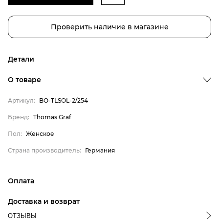
Проверить наличие в магазине
Детали
Бренд
О товаре
Пол
Артикул:
BO-TLSOL-2/254
Страна производитель
Thomas Graf
Бренд:
Thomas Graf
Женское
Пол:
Женское
Германия
Страна производитель:
Германия
Оплата
онлайн-оплата банковской картой на сайте Интернет-
Доставка и возврат
магазина
ОТЗЫВЫ