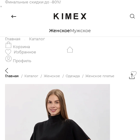
Финальные скидки до -80%!
×
Женское
Мужское
Главная
Каталог
Корзина
Избранное
Профиль
Главная
Каталог
Женское
Одежда
Женское платье