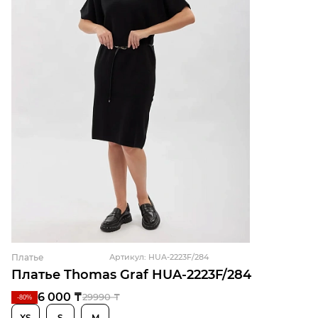
Платье
Артикул: HUA-2223F/284
Платье Thomas Graf HUA-2223F/284
6 000 ₸
29990 ₸
-80%
XS
S
M