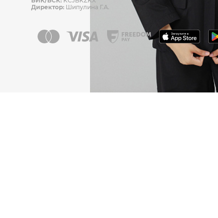
БИК/БСК:
KCJBKZKX
Директор:
Шипулина Г.А.