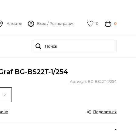
Алматы
Вход
/
Регистрация
0
0
raf BG-BS22T-1/254
Артикул: BG-BS22T-1/254
зине
Поделиться