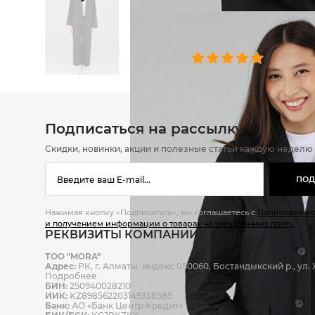
ОТЗЫВЫ
0 челове
Подписаться на рассылку
Скидки, новинки, акции и полезные статьи каждую неделю
ПОД
Нажимая кнопку «Подписаться», вы соглашаетесь с
Политикой к
и получением информации о товарах на электронную почту.
РЕКВИЗИТЫ КОМПАНИИ
ТОО "MORA"
Адрес:
РК, г. Алматы, индекс 050060, Бостандыкский р., ул. Ж
Подробнее
БИН:
250940028210
ИИК:
KZ898562203149358585
Банк:
АО «Банк Центр Кредит»