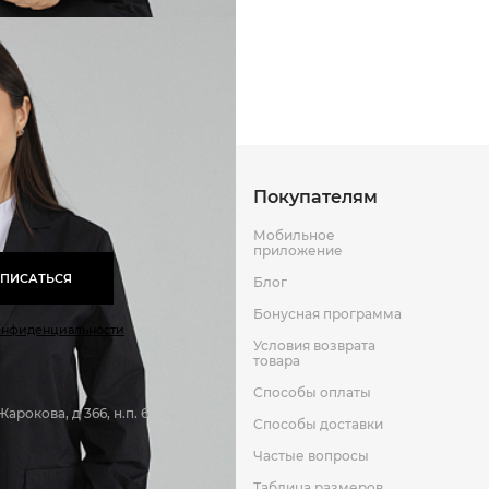
Способы оплаты
Способы до
Оставить отзыв
к
Покупателям
Мобильное
приложение
ПИСАТЬСЯ
Блог
Бонусная программа
онфиденциальности
Условия возврата
товара
Способы оплаты
арокова, д 366, н.п. 6
Способы доставки
Частые вопросы
Таблица размеров